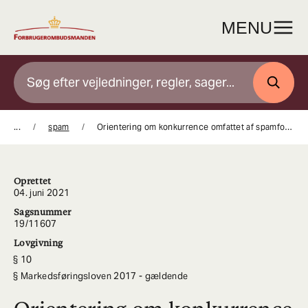
Gå
til
MENU
indhold
SØG
...
spam
Orientering om konkurrence omfattet af spamforbuddet
Oprettet
04. juni 2021
Sagsnummer
19/11607
Lovgivning
10
Markedsføringsloven 2017 - gældende