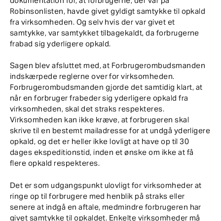
dokumentation for, at forbrugerne, der var på
Robinsonlisten, havde givet gyldigt samtykke til opkald
fra virksomheden. Og selv hvis der var givet et
samtykke, var samtykket tilbagekaldt, da forbrugerne
frabad sig yderligere opkald.
Sagen blev afsluttet med, at Forbrugerombudsmanden
indskærpede reglerne over for virksomheden.
Forbrugerombudsmanden gjorde det samtidig klart, at
når en forbruger frabeder sig yderligere opkald fra
virksomheden, skal det straks respekteres.
Virksomheden kan ikke kræve, at forbrugeren skal
skrive til en bestemt mailadresse for at undgå yderligere
opkald, og det er heller ikke lovligt at have op til 30
dages ekspeditionstid, inden et ønske om ikke at få
flere opkald respekteres.
Det er som udgangspunkt ulovligt for virksomheder at
ringe op til forbrugere med henblik på straks eller
senere at indgå en aftale, medmindre forbrugeren har
givet samtykke til opkaldet. Enkelte virksomheder må