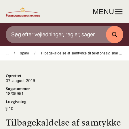
Gå
til
MENU
indhold
SØG
...
spam
Tilbagekaldelse af samtykke til telefonsalg skal straks respekteres
Oprettet
07. august 2019
Sagsnummer
18/05951
Lovgivning
10
Tilbagekaldelse af samtykke