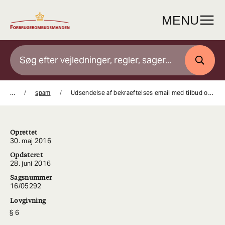
Gå
til
MENU
indhold
SØG
...
spam
Udsendelse af bekraeftelses email med tilbud om deltagelse i en konkurrence
Oprettet
30. maj 2016
Opdateret
28. juni 2016
Sagsnummer
16/05292
Lovgivning
6