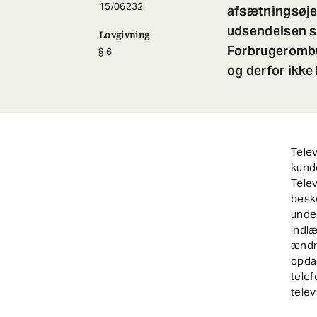
15/06232
afsætningsøjem
udsendelsen s
Lovgivning
Forbrugerombu
6
og derfor ikke
Telev
kund
Tele
besk
unde
indlæ
ændre
opdag
telef
tele