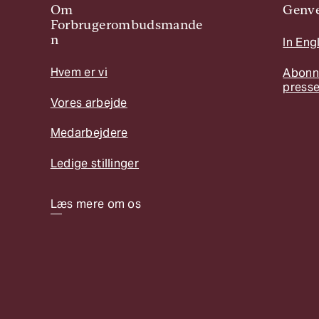
Om
Genve
Forbrugerombudsmande
n
In Eng
Hvem er vi
Abonn
press
Vores arbejde
Medarbejdere
Ledige stillinger
Læs mere om os