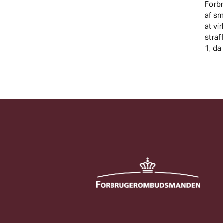
Forb
af sm
at v
straf
1, da