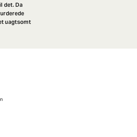
l det. Da
vurderede
et uagtsomt
en