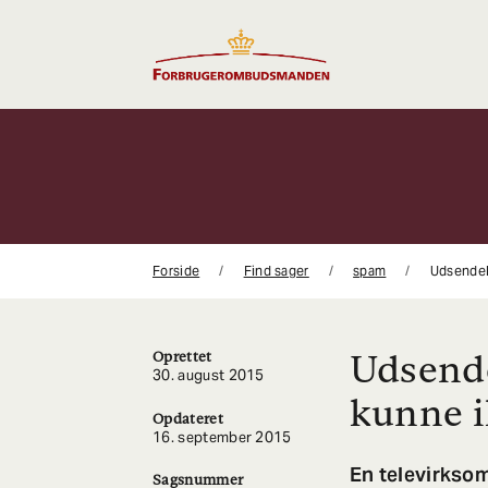
Gå
til
indhold
Forside
Find sager
spam
Udsendel
Udsend
Oprettet
30. august 2015
kunne i
Opdateret
16. september 2015
En televirksom
Sagsnummer