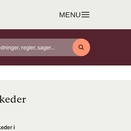
MENU
SØG
keder
eder i