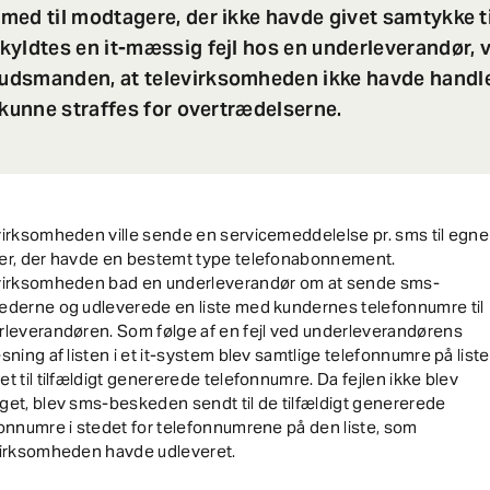
ed til modtagere, der ikke havde givet samtykke ti
kyldtes en it-mæssig fejl hos en underleverandør, 
dsmanden, at televirksomheden ikke havde handl
 kunne straffes for overtrædelserne.
irksomheden ville sende en servicemeddelelse pr. sms til egne
er, der havde en bestemt type telefonabonnement.
virksomheden bad en underleverandør om at sende sms-
ederne og udleverede en liste med kundernes telefonnumre til
rleverandøren. Som følge af en fejl ved underleverandørens
sning af listen i et it-system blev samtlige telefonnumre på list
t til tilfældigt genererede telefonnumre. Da fejlen ikke blev
et, blev sms-beskeden sendt til de tilfældigt genererede
onnumre i stedet for telefonnumrene på den liste, som
virksomheden havde udleveret.