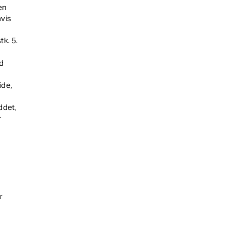
en
hvis
k. 5.
d
ide,
ddet,
r
r