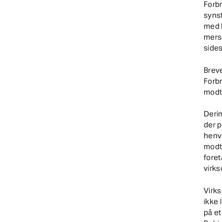
Forb
synst
med h
mers
sides
Breve
Forb
modta
Deri
der p
henv
modta
foret
virk
Virk
ikke 
på et