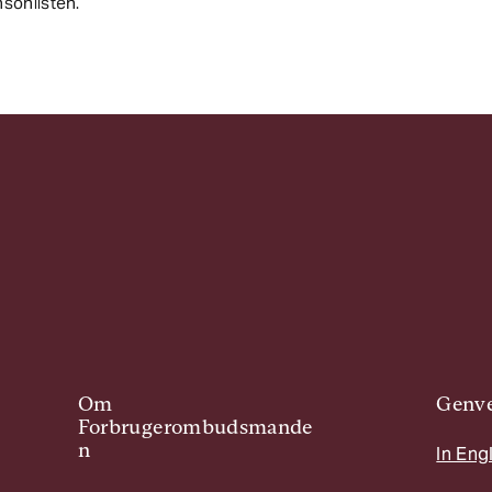
sonlisten.
Om
Genve
Forbrugerombudsmande
n
In Eng