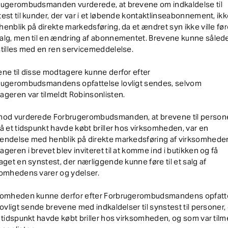
rugerombudsmanden vurderede, at brevene om indkaldelse til
est til kunder, der var i et løbende kontaktlinseabonnement, ikk
enblik på direkte markedsføring, da et ændret syn ikke ville føre
alg, men til en ændring af abonnementet. Brevene kunne såled
tilles med en ren servicemeddelelse.
ne til disse modtagere kunne derfor efter
rugerombudsmandens opfattelse lovligt sendes, selvom
geren var tilmeldt Robinsonlisten.
mod vurderede Forbrugerombudsmanden, at brevene til persone
å et tidspunkt havde købt briller hos virksomheden, var en
endelse med henblik på direkte markedsføring af virksomheden
geren i brevet blev inviteret til at komme ind i butikken og få
aget en synstest, der nærliggende kunne føre til et salg af
somhedens varer og ydelser.
somheden kunne derfor efter Forbrugerombudsmandens opfatt
lovligt sende brevene med indkaldelser til synstest til personer,
 tidspunkt havde købt briller hos virksomheden, og som var tilm