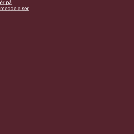
ér på
emeddelelser