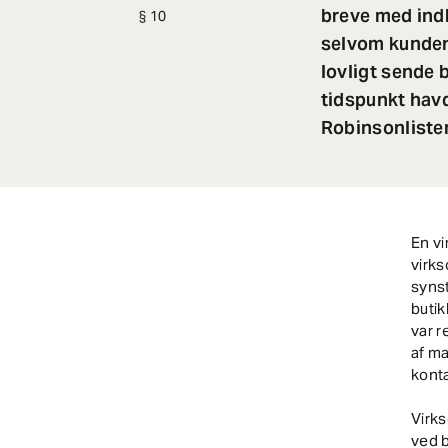
breve med indk
10
selvom kunden
lovligt sende b
tidspunkt havd
Robinsonliste
En v
virk
synst
buti
var r
af ma
kont
Virk
ved b