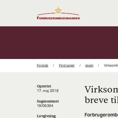
Gå
til
indhold
Forside
Find sager
spam
Virksomhe
Virksom
Oprettet
17. maj 2018
breve t
Sagsnummer
18/06364
Forbrugerombu
Lovgivning