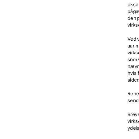
eksem
pågæl
den 
virks
Ved 
uanm
virks
som 
nævne
hvis 
siden
Rene 
send
Breve
virks
ydels