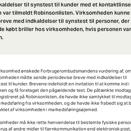
aldelser til synstest til kunder med et kontaktlin
 var tilmeldt Robinsonlisten. Virksomheden kunne
reve med indkaldelser til synstest til personer, der
e købt briller hos virksomheden, hvis personen var
n.
irksomhed ønskede Forbrugerombudsmandens vurdering af, o
somheden måtte sende periodevise breve med indkaldelser til
est til kunder. Brevene indeholdt en invitation til at komme ind i
kken og få foretaget den pågældende test. De påtænkte modta
egistreret på Robinsonlisten, de havde ikke samtykket til modta
rkedsføring fra virksomheden, og de havde ikke frabedt sig at b
aktet af virksomheden i markedsføringsøjemed.
somheder må ikke rette henvendelse til bestemte fysiske perso
rug af andre midler til fjernkommunikation end elektronisk post