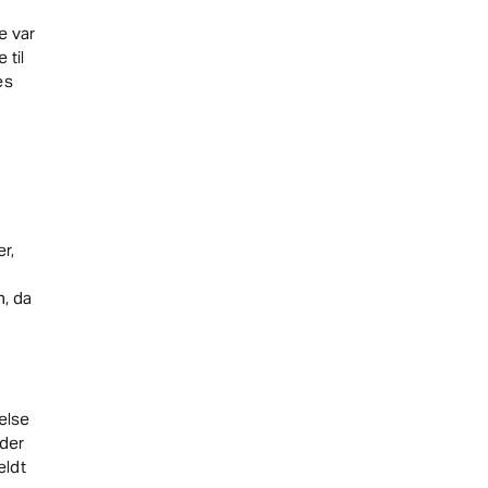
e var
 til
es
r,
, da
else
 der
eldt