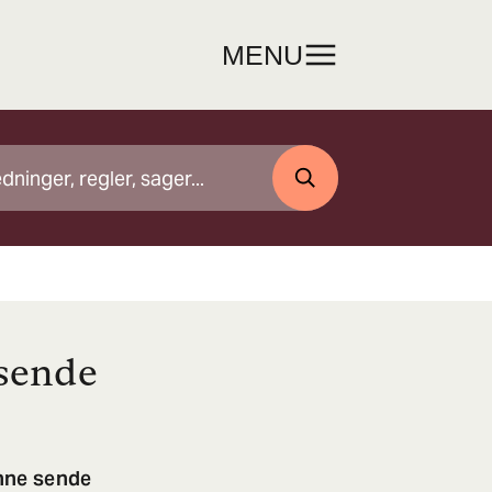
MENU
SØG
 sende
nne sende