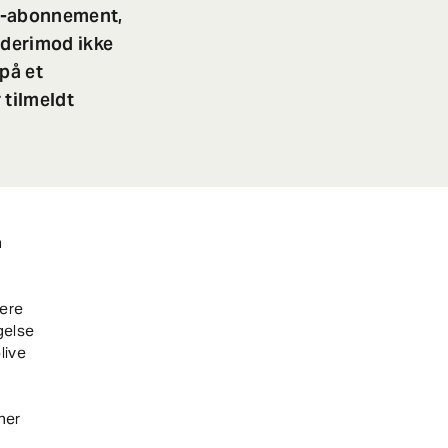
se-abonnement,
 derimod ikke
 på et
 tilmeldt
m
gere
gelse
live
ner
,