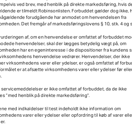
pelvis ved brev, med henblik på direkte markedsføring, hvis d
dende er tilmeldt Robinsonlisten. Forbuddet gælder dog ikke, 
pågældende forudgående har anmodet om henvendelsen fra
omheden. Det fremgår af markedsføringslovens § 10, stk. 4 og st
vurderingen af, om en henvendelse er omfattet af forbuddet mo
odede henvendelser, skal der lægges betydelig vægt på, om
omheden har en egeninteresse i de dispositioner fra kundens s
virksomhedens henvendelse vedrører. Henvendelser, der ikke
r virksomhedens varer eller ydelser, er også omfattet af forbu
formålet er at afsætte virksomhedens varer eller ydelser før elle
.
servicemeddelelser er ikke omfattet af forbuddet, da de ikke
es ”med henblik på direkte markedsføring”.
ne med indkaldelser til test indeholdt ikke information om
omhedens varer eller ydelser eller opfordring til køb af varer elle
er.