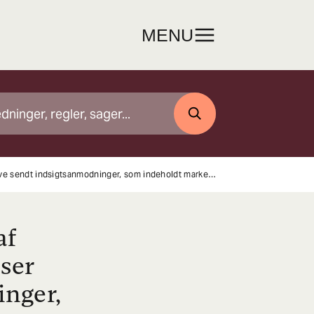
MENU
SØG
Virksomhed modtog indskærpelse af reglerne om uanmodede henvendelser efter at have sendt indsigtsanmodninger, som indeholdt markedsføring
af
ser
inger,