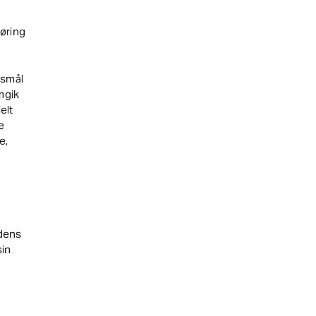
øring
gsmål
mgik
elt
e
e,
dens
sin