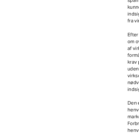
spam
kunn
inds
fra 
Efte
om ov
af v
form
krav
uden 
virk
nødve
inds
Den 
henve
marke
Forb
henv