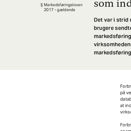
som ind
Markedsføringsloven
2017 - gældende
Det var i stri
brugere sendt
markedsføring
virksomhedens
markedsføring
Forb
på v
datab
at i
virk
Forb