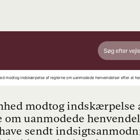
hed modtog indskærpelse 
ne om uanmodede henvendel
t have sendt indsigtsanmodn