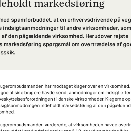
eholdt markedsføring
d med spamforbuddet, at en erhvervsdrivende på veg
e indsigtsanmodninger til andre virksomheder, som
 af den pågældende virksomhed. Herudover rejste
 markedsføring spørgsmål om overtrædelse af go
sskik.
rugerombudsmanden har modtaget klager over en virksomhed,
egne af sine brugere havde sendt anmodninger om indsigt efter
eskyttelsesforordningen til danske virksomheder. Klagerne opl
ndsigtsanmodningen indeholdt markedsføring af den pågælden
somhed.
rugerombudsmanden vurderede, at virksomheden havde overtr