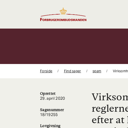
Gå
til
indhold
Forside
Find sager
spam
Virksom
Oprettet
29. april 2020
regler
Sagsnummer
18/19255
efter a
Lovgivning