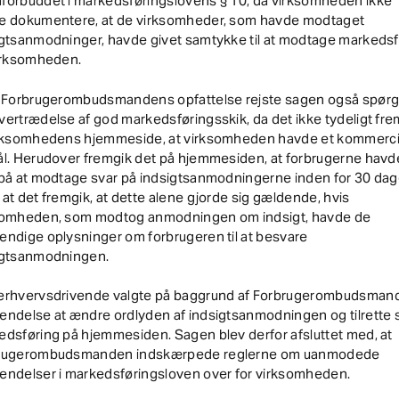
forbuddet i markedsføringslovens § 10, da virksomheden ikke
e dokumentere, at de virksomheder, som havde modtaget
igtsanmodninger, havde givet samtykke til at modtage markedsf
virksomheden.
r Forbrugerombudsmandens opfattelse rejste sagen også spør
ertrædelse af god markedsføringsskik, da det ikke tydeligt fre
irksomhedens hjemmeside, at virksomheden havde et kommerci
ål. Herudover fremgik det på hjemmesiden, at forbrugerne havd
 på at modtage svar på indsigtsanmodningerne inden for 30 dag
at det fremgik, at dette alene gjorde sig gældende, hvis
somheden, som modtog anmodningen om indsigt, havde de
ndige oplysninger om forbrugeren til at besvare
igtsanmodningen.
erhvervsdrivende valgte på baggrund af Forbrugerombudsman
ndelse at ændre ordlyden af indsigtsanmodningen og tilrette 
dsføring på hjemmesiden. Sagen blev derfor afsluttet med, at
rugerombudsmanden indskærpede reglerne om uanmodede
endelser i markedsføringsloven over for virksomheden.