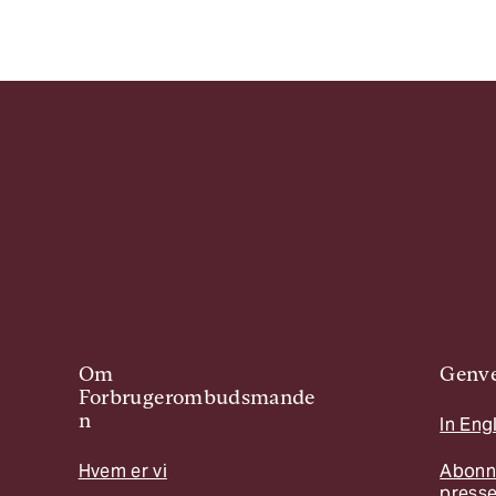
Om
Genve
Forbrugerombudsmande
n
In Eng
Hvem er vi
Abonn
press