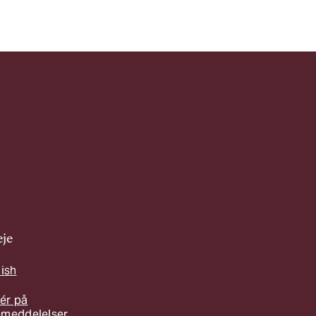
je
lish
ér på
emeddelelser