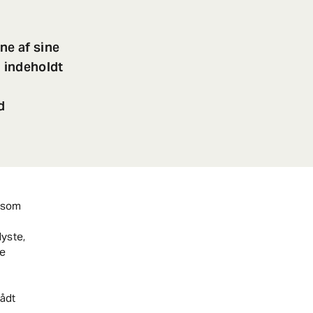
ne af sine
 indeholdt
d
 som
yste,
de
ådt