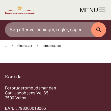
Gå
til
MENU
indhold
SØG
...
Find sager
teleomraadet
Kontakt
Forbrugerombudsmanden
Carl Jacobsens Vej 35
2500 Valby
EAN: 5798000018006