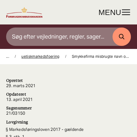
Gå
til
MENU
indhold
SØG
...
uetiskmarkedsfoering
Smykkefirma misbrugte navn og billede på afdød medlem af Kongehuset
Oprettet
29. marts 2021
Opdateret
13. april 2021
Sagsnummer
21/03150
Lovgivning
Markedsføringsloven 2017 - gældende
3, stk. 1