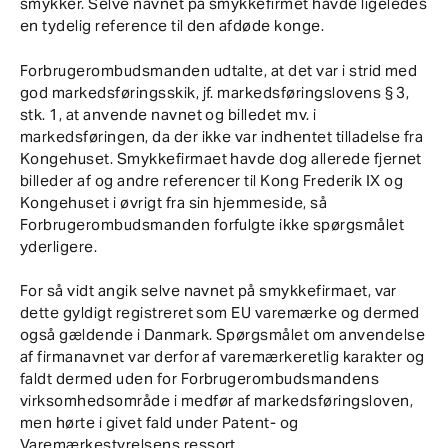
smykker. Selve navnet på smykkefirmet havde ligeledes
en tydelig reference til den afdøde konge.
Forbrugerombudsmanden udtalte, at det var i strid med
god markedsføringsskik, jf. markedsføringslovens § 3,
stk. 1, at anvende navnet og billedet mv. i
markedsføringen, da der ikke var indhentet tilladelse fra
Kongehuset. Smykkefirmaet havde dog allerede fjernet
billeder af og andre referencer til Kong Frederik IX og
Kongehuset i øvrigt fra sin hjemmeside, så
Forbrugerombudsmanden forfulgte ikke spørgsmålet
yderligere.
For så vidt angik selve navnet på smykkefirmaet, var
dette gyldigt registreret som EU varemærke og dermed
også gældende i Danmark. Spørgsmålet om anvendelse
af firmanavnet var derfor af varemærkeretlig karakter og
faldt dermed uden for Forbrugerombudsmandens
virksomhedsområde i medfør af markedsføringsloven,
men hørte i givet fald under Patent- og
Varemærkestyrelsens ressort.