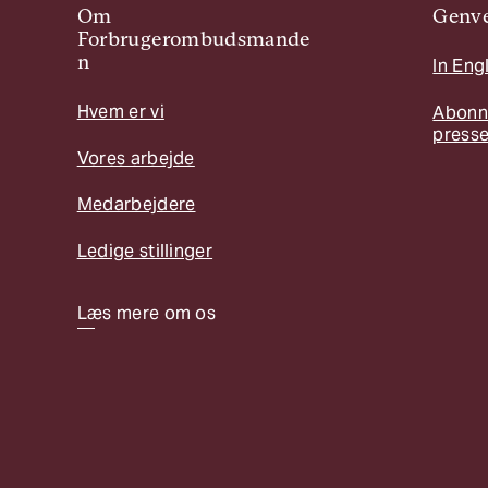
Om
Genve
Forbrugerombudsmande
n
In Eng
Hvem er vi
Abonn
press
Vores arbejde
Medarbejdere
Ledige stillinger
Læs mere om os