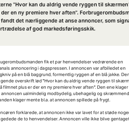
erne "Hvor kan du aldrig vende ryggen til skærmen
er der en ny premiere hver aften". Forbrugerombud
n fandt det nærliggende at anse annoncer, som signa
ertrædelse af god markedsføringsskik.
rugerombudsmanden fik et par henvendelser vedrørende en
anals annoncering i dagspressen. I annoncen var afbilledet en
gkniv på en blå baggrund, formentlig ryggen af en blå jakke. De
gende overskrift lød "Hvor kan du aldrig vende ryggen til skær
å filmnet plus er der en ny premiere hver aften". Den ene klager
t annoncen ualmindelig modbydelig, ubehagelig og skræmmend
nden klager mente bl.a. at annoncen spillede på frygt.
cøren forklarede, at annoncen ikke var lavet for at støde nog
gedede de to henvendelser. Annoncen ville ikke blive gentaget