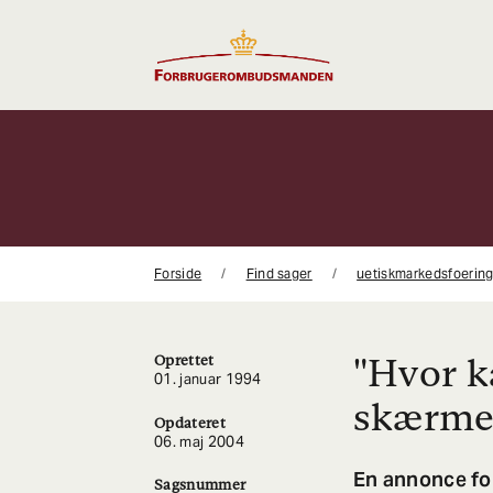
Gå
til
indhold
Forside
Find sager
uetiskmarkedsfoerin
"Hvor k
Oprettet
01. januar 1994
skærme
Opdateret
06. maj 2004
En annonce for
Sagsnummer