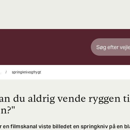
g
springknivogfrygt
an du aldrig vende ryggen ti
n?"
 en filmskanal viste billedet en springkniv på en b