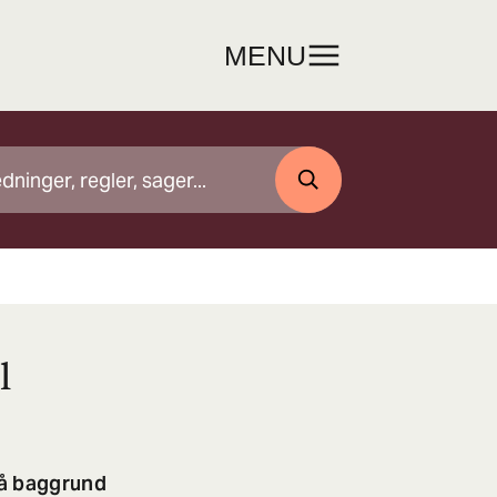
MENU
SØG
l
lå baggrund