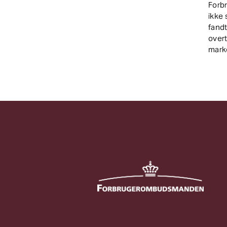
Forb
ikke 
fand
over
mark