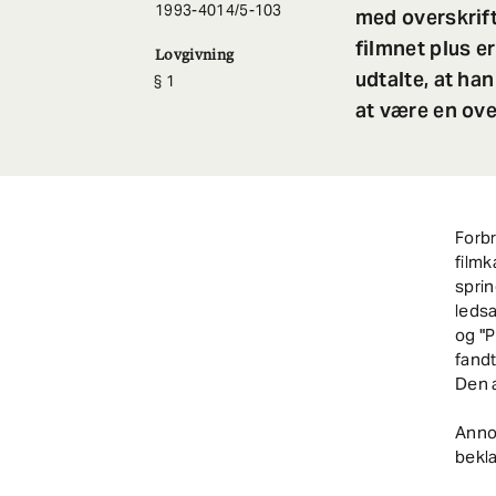
1993-4014/5-103
med overskrift
filmnet plus 
Lovgivning
udtalte, at ha
1
at være en ov
Forb
filmk
sprin
ledsa
og "P
fand
Den a
Annon
bekla