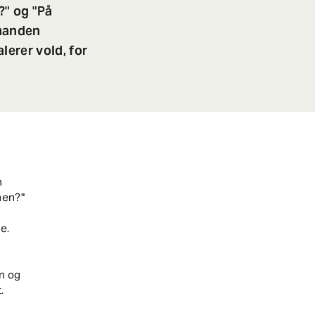
?" og "På
smanden
lerer vold, for
n
men?"
e.
en og
.