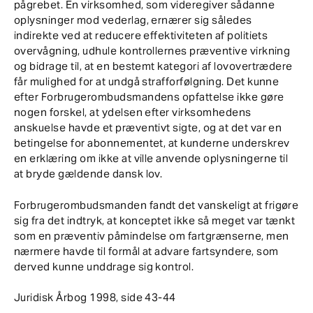
pågrebet. En virksomhed, som videregiver sådanne
oplysninger mod vederlag, ernærer sig således
indirekte ved at reducere effektiviteten af politiets
overvågning, udhule kontrollernes præventive virkning
og bidrage til, at en bestemt kategori af lovovertrædere
får mulighed for at undgå strafforfølgning. Det kunne
efter Forbrugerombudsmandens opfattelse ikke gøre
nogen forskel, at ydelsen efter virksomhedens
anskuelse havde et præventivt sigte, og at det var en
betingelse for abonnementet, at kunderne underskrev
en erklæring om ikke at ville anvende oplysningerne til
at bryde gældende dansk lov.
Forbrugerombudsmanden fandt det vanskeligt at frigøre
sig fra det indtryk, at konceptet ikke så meget var tænkt
som en præventiv påmindelse om fartgrænserne, men
nærmere havde til formål at advare fartsyndere, som
derved kunne unddrage sig kontrol.
Juridisk Årbog 1998, side 43-44