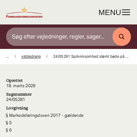
Gå
til
MENU
indhold
SØG
...
vildledning
24/05281 Spilvirksomhed idømt bøde på 500.000 kroner for vildledende markedsføring af væddemål
Oprettet
18. marts 2026
Sagsnummer
24/05281
Lovgivning
Markedsføringsloven 2017 - gældende
5
6