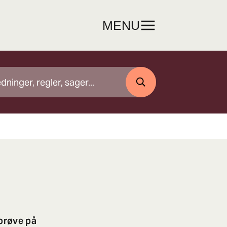
MENU
SØG
eprøve på