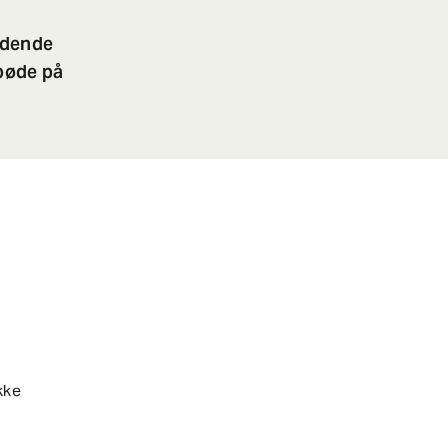
edende
bøde på
kke