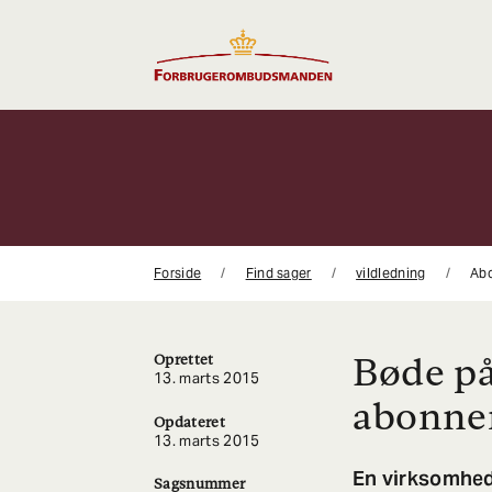
Gå
til
indhold
Forside
Find sager
vildledning
Ab
Bøde på
Oprettet
13. marts 2015
abonne
Opdateret
13. marts 2015
En virksomhed 
Sagsnummer