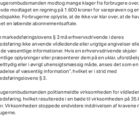
rugerombudsmanden modtog mange klager fra forbrugere over,
avde modtaget en regning på 1.600 kroner for vareprøven og e
spakke. Forbrugerne oplyste, at de ikke var klar over, at de h
ået en løbende abonnementsaftale.
e markedsføringslovens § 3 må erhvervsdrivende i deres
dsføring ikke anvende vildledende eller urigtige angivelser ell
de væsentlige informationer. Hvis en erhvervsdrivende skjuler
tlige oplysninger eller præsenterer dem på en uklar, uforståeli
lttydig eller i øvrigt uhensigtsmæssig måde, anses det som en
adelse af væsentlig information”, hvilket er i strid med
edsføringslovens § 3.
rugerombudsmanden politianmeldte virksomheden for vildlede
dsføring, hvilket resulterede i en bøde til virksomheden på 35
er. Virksomheden stoppede endvidere inddrivelsen af kravene
rugerne.