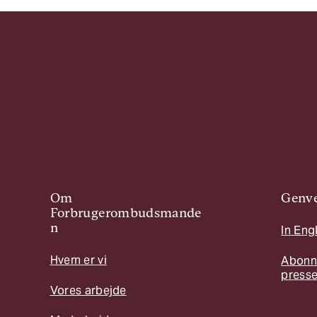
Om
Genve
Forbrugerombudsmande
n
In Eng
Hvem er vi
Abonn
press
Vores arbejde