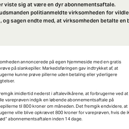
der viste sig at være en dyr abonnementsaftale.
dsmanden politianmeldte virksomheden for vildl
, og sagen endte med, at virksomheden betalte en 
somheden annoncerede på egen hjemmeside med en gratis
røve på slankepiller. Markedsføringen gav indtrykket af, at
ugerne kunne prøve pillerne uden betaling eller yderligere
igtelser.
remgik imidlertid nederst i aftalevilkårene, at forbrugerne ved at
ille vareprøven indgik en løbende abonnementsaftale på
epillerne til 800 kroner om måneden. Det fremgik endvidere, at
ugerne ville blive opkrævet 800 kroner for vareprøven, hvis de i
trød” abonnementsaftalen inden 14 dage.