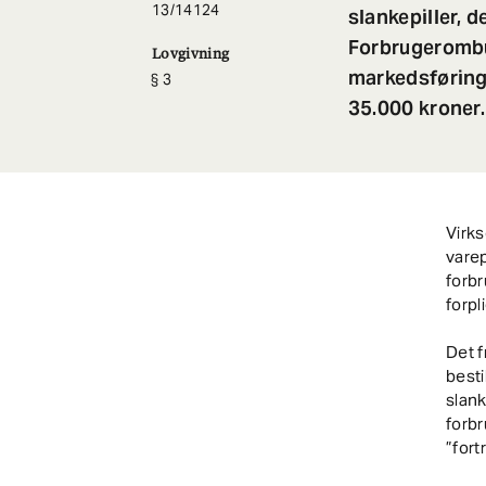
13/14124
slankepiller, 
Forbrugerombu
Lovgivning
markedsføring
3
35.000 kroner.
Virk
varep
forbr
forpl
Det f
best
slank
forbr
”for