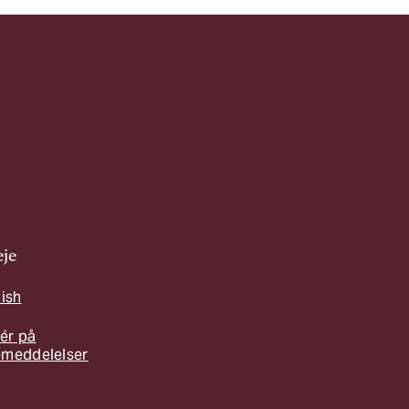
je
lish
ér på
emeddelelser