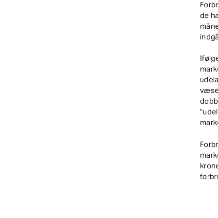
Forb
de h
måned
indg
Ifølg
marke
udela
væsen
dobbe
”udel
mark
Forb
marke
kron
forb