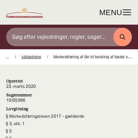
Gå
til
MENU
indhold
SØG
...
vildledning
Markedsføring af lån til betaling af bøder var vildledende, i strid med kreditoplysningsreglerne og i strid med god skik
Oprettet
23. marts 2020
Sagsnummer
19/05986
Lovgivning
Markedsføringsloven 2017 - gældende
3, stk. 1
5