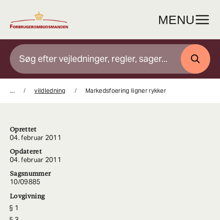
Gå
til
MENU
indhold
SØG
...
vildledning
Markedsfoering ligner rykker
Oprettet
04. februar 2011
Opdateret
04. februar 2011
Sagsnummer
10/09885
Lovgivning
1
3