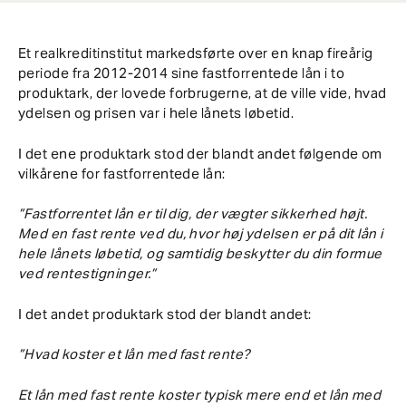
Et realkreditinstitut markedsførte over en knap fireårig
periode fra 2012-2014 sine fastforrentede lån i to
produktark, der lovede forbrugerne, at de ville vide, hvad
ydelsen og prisen var i hele lånets løbetid.
I det ene produktark stod der blandt andet følgende om
vilkårene for fastforrentede lån:
”Fastforrentet lån er til dig, der vægter sikkerhed højt.
Med en fast rente ved du, hvor høj ydelsen er på dit lån i
hele lånets løbetid, og samtidig beskytter du din formue
ved rentestigninger.”
I det andet produktark stod der blandt andet:
”Hvad koster et lån med fast rente?
Et lån med fast rente koster typisk mere end et lån med