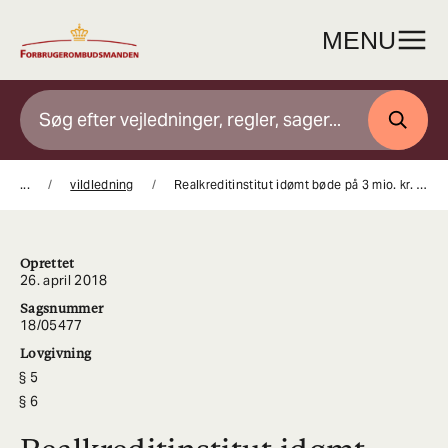
Gå
til
MENU
indhold
SØG
...
vildledning
Realkreditinstitut idømt bøde på 3 mio. kr. for vildledende markedsføring af fastforrentede realkreditlån (boliglån)
Oprettet
26. april 2018
Sagsnummer
18/05477
Lovgivning
5
6