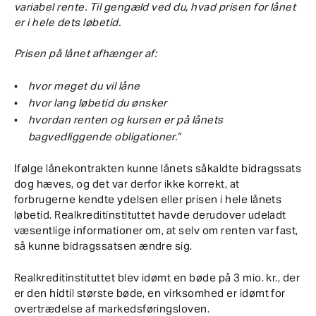
variabel rente. Til gengæld ved du, hvad prisen for lånet
er i hele dets løbetid.
Prisen på lånet afhænger af:
hvor meget du vil låne
hvor lang løbetid du ønsker
hvordan renten og kursen er på lånets
bagvedliggende obligationer.”
Ifølge lånekontrakten kunne lånets såkaldte bidragssats
dog hæves, og det var derfor ikke korrekt, at
forbrugerne kendte ydelsen eller prisen i hele lånets
løbetid. Realkreditinstituttet havde derudover udeladt
væsentlige informationer om, at selv om renten var fast,
så kunne bidragssatsen ændre sig.
Realkreditinstituttet blev idømt en bøde på 3 mio. kr., der
er den hidtil største bøde, en virksomhed er idømt for
overtrædelse af markedsføringsloven.