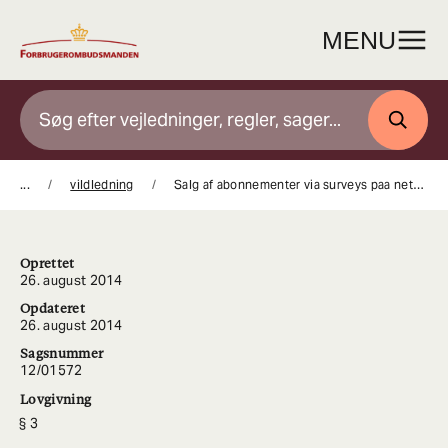
Gå
til
MENU
indhold
SØG
...
vildledning
Salg af abonnementer via surveys paa nettet
Oprettet
26. august 2014
Opdateret
26. august 2014
Sagsnummer
12/01572
Lovgivning
3