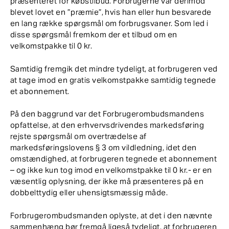
præsenteret for købstilbud. Forbrugerne var derimod
blevet lovet en ”præmie”, hvis han eller hun besvarede
en lang række spørgsmål om forbrugsvaner. Som led i
disse spørgsmål fremkom der et tilbud om en
velkomstpakke til 0 kr.
Samtidig fremgik det mindre tydeligt, at forbrugeren ved
at tage imod en gratis velkomstpakke samtidig tegnede
et abonnement.
På den baggrund var det Forbrugerombudsmandens
opfattelse, at den erhvervsdrivendes markedsføring
rejste spørgsmål om overtrædelse af
markedsføringslovens § 3 om vildledning, idet den
omstændighed, at forbrugeren tegnede et abonnement
– og ikke kun tog imod en velkomstpakke til 0 kr.- er en
væsentlig oplysning, der ikke må præsenteres på en
dobbelttydig eller uhensigtsmæssig måde.
Forbrugerombudsmanden oplyste, at det i den nævnte
sammenhæng bør fremgå ligeså tydeligt, at forbrugeren