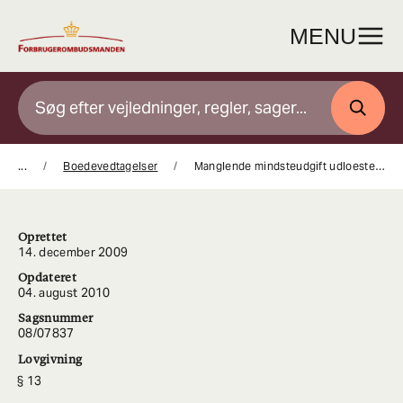
Gå
til
MENU
indhold
SØG
...
Boedevedtagelser
Manglende mindsteudgift udloeste boedeforelaeg paa kr 100000
Oprettet
14. december 2009
Opdateret
04. august 2010
Sagsnummer
08/07837
Lovgivning
13