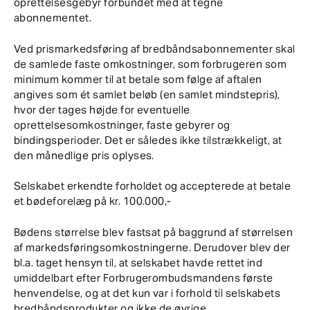
oprettelsesgebyr forbundet med at tegne
abonnementet.
Ved prismarkedsføring af bredbåndsabonnementer skal
de samlede faste omkostninger, som forbrugeren som
minimum kommer til at betale som følge af aftalen
angives som ét samlet beløb (en samlet mindstepris),
hvor der tages højde for eventuelle
oprettelsesomkostninger, faste gebyrer og
bindingsperioder. Det er således ikke tilstrækkeligt, at
den månedlige pris oplyses.
Selskabet erkendte forholdet og accepterede at betale
et bødeforelæg på kr. 100.000,-
Bødens størrelse blev fastsat på baggrund af størrelsen
af markedsføringsomkostningerne. Derudover blev der
bl.a. taget hensyn til, at selskabet havde rettet ind
umiddelbart efter Forbrugerombudsmandens første
henvendelse, og at det kun var i forhold til selskabets
bredbåndsprodukter og ikke de øvrige