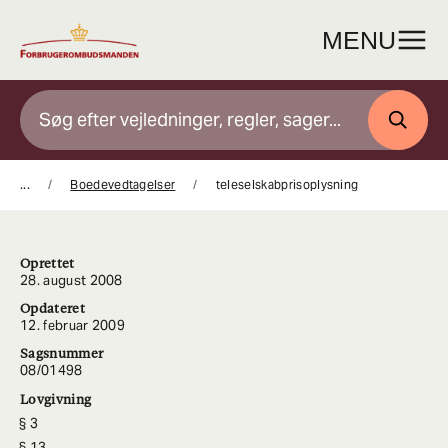
Gå
til
MENU
indhold
SØG
...
Boedevedtagelser
teleselskabprisoplysning
Oprettet
28. august 2008
Opdateret
12. februar 2009
Sagsnummer
08/01498
Lovgivning
3
13