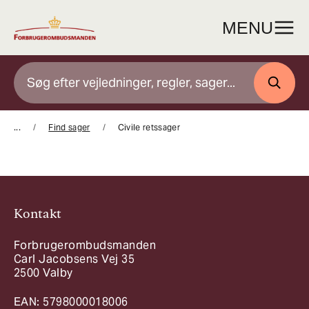
Gå
til
MENU
indhold
SØG
...
Find sager
Civile retssager
Kontakt
Forbrugerombudsmanden
Carl Jacobsens Vej 35
2500 Valby
EAN: 5798000018006