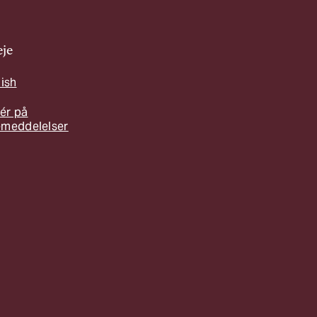
je
lish
ér på
emeddelelser