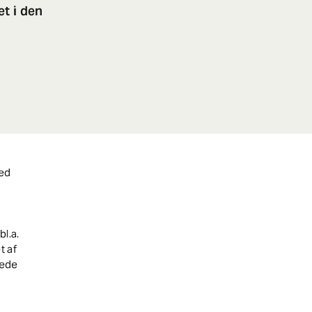
et i den
ved
l.a.
t af
tede
.