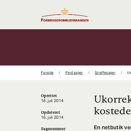
Gå
til
indhold
Forside
Find sager
Straffesager
Uk
Ukorrek
Oprettet
16. juli 2014
kostede
Opdateret
16. juli 2014
En netbutik ve
Sagsnummer