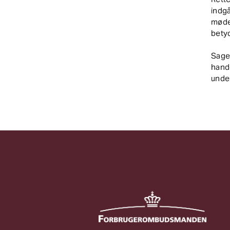
indgå
mødes
betyd
Sage
hand
under