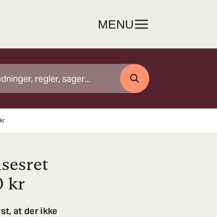
MENU
SØG
kr
sesret
0 kr
t, at der ikke