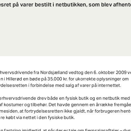
esret på varer bestilt i netbutikken, som blev afhent
rhvervsdrivende fra Nordsjælland vedtog den 6. oktober 2009 
n i Hillerød en bøde på 35.000 kr. for ukorrekte oplysninger om
ydelsesretten i forbindelse med salg af varer på internettet.
rhvervsdrivende drev både en fysisk butik og en netbutik med b
af kostumer og tilbehør. Det havde gennem en årrække fremgåe
esiden, at fortrydelsesretten ikke gjaldt, når forbrugeren hen
re købt via nettet i den fysiske butik.
n fastslog imidlertid, at når der er tale om fjernsalgsaftaler – dvs