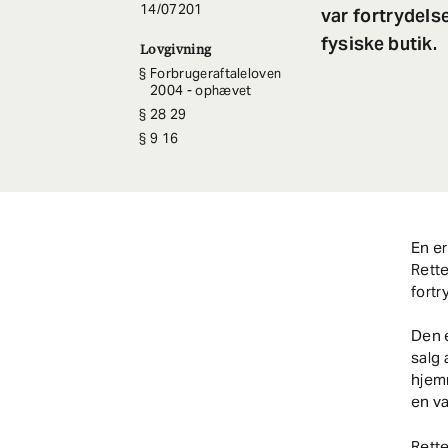
14/07201
var fortrydels
fysiske butik.
Lovgivning
Forbrugeraftaleloven
2004 - ophævet
28 29
9 16
En e
Rette
fortr
Den e
salg 
hjemm
en va
Rette