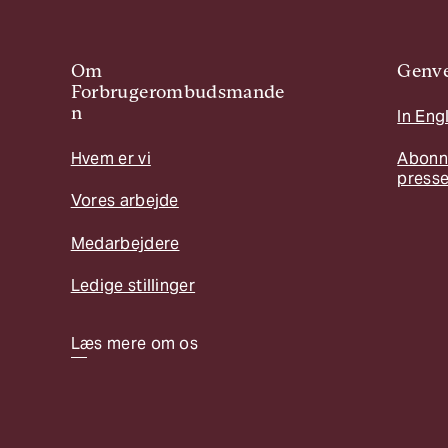
Om
Genve
Forbrugerombudsmande
n
In Eng
Hvem er vi
Abonn
press
Vores arbejde
Medarbejdere
Ledige stillinger
Læs mere om os