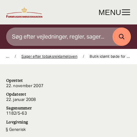
Gå
til
MENU
indhold
SØG
...
Sager efter tobaksreklameloven
Butik idømt bøde for overtrædelse af tobaksreklameloven
Oprettet
22. november 2007
Opdateret
22. januar 2008
Sagsnummer
1182/5-63
Lovgivning
Generisk