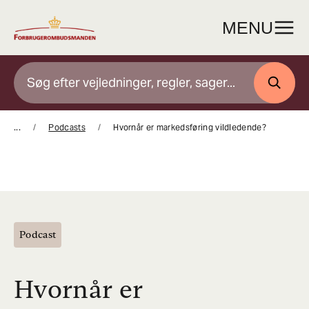
Gå
til
MENU
indhold
SØG
...
Podcasts
Hvornår er markedsføring vildledende?
Podcast
Hvornår er