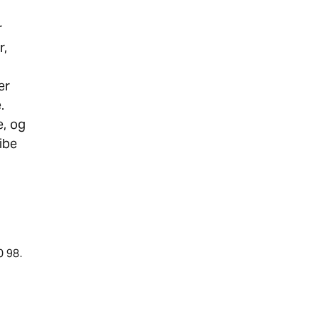
,
r
r,
er
.
e, og
ribe
0 98.