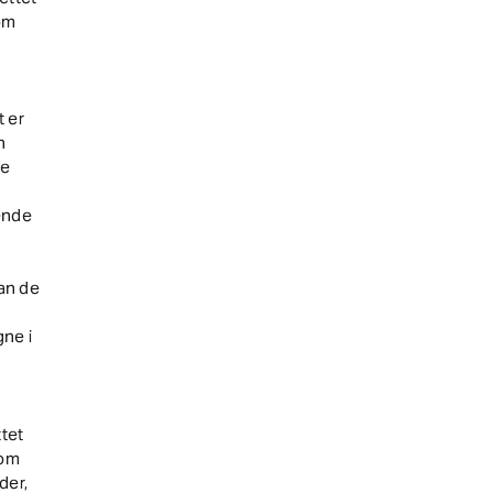
 om
t er
n
de
ende
an de
gne i
ttet
som
der,