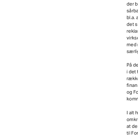
der b
sårba
bl.a
det s
rekla
virk
med 
særli
På de
i de
rækk
finan
og F
komm
I alt
omkr
at de
til 