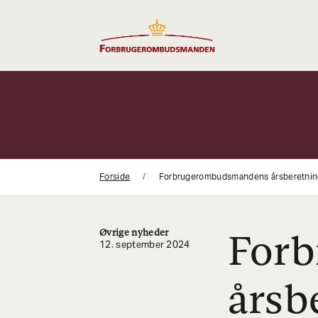
Gå
til
indhold
Forside
Forbrugerombudsmandens årsberetning 
Øvrige nyheder
For
12. september 2024
årsb