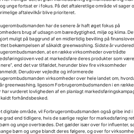
og unge fortsat er i fokus. På det aftaleretlige område vil sager
 urimelige aftalevilkår blive prioriteret.
rugerombudsmanden har de senere år haft øget fokus på
omheders brug af udsagn om bæredygtighed, miljø og klima. De
 gjort muligt på baggrund af en midlertidig bevilling på finanslove
ettet bekæmpelsen af såkaldt greenwashing. Sidste år vurdere
rugerombudsmanden, at en række virksomheder overtrådte
edsføringsloven ved at markedsføre deres produkter som vær
nere”, end det var tilfældet, herunder blev fire virksomheder
ianmeldt. Derudover vejledte og informerede
rugerombudsmanden virksomheder over hele landet om, hvord
år greenwashing, ligesom Forbrugerombudsmanden i en række
 har vurderet lovligheden af en planlagt markedsføringskampa
åkaldt forhåndsbesked.
t digitale område, vil Forbrugerombudsmanden også gribe ind i
e grad end tidligere, hvis de særlige regler for markedsføring re
ørn og unge overtrædes. Det gælder især over for influenter, 
ange børn og unge blandt deres følgere, og over for virksomhe