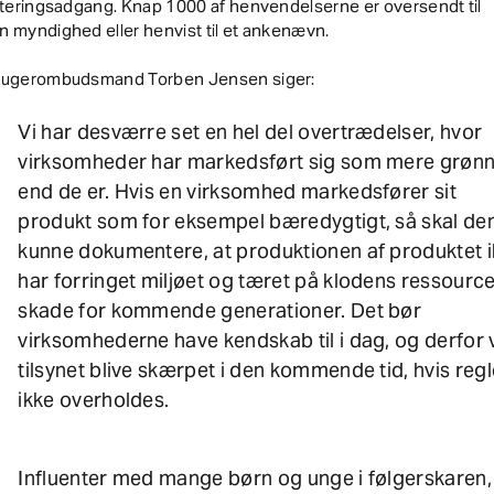
iteringsadgang. Knap 1000 af henvendelserne er oversendt til
 myndighed eller henvist til et ankenævn.
rugerombudsmand Torben Jensen siger:
Vi har desværre set en hel del overtrædelser, hvor
virksomheder har markedsført sig som mere grønn
end de er. Hvis en virksomhed markedsfører sit
produkt som for eksempel bæredygtigt, så skal de
kunne dokumentere, at produktionen af produktet 
har forringet miljøet og tæret på klodens ressourcer
skade for kommende generationer. Det bør
virksomhederne have kendskab til i dag, og derfor v
tilsynet blive skærpet i den kommende tid, hvis reg
ikke overholdes.
Influenter med mange børn og unge i følgerskaren,