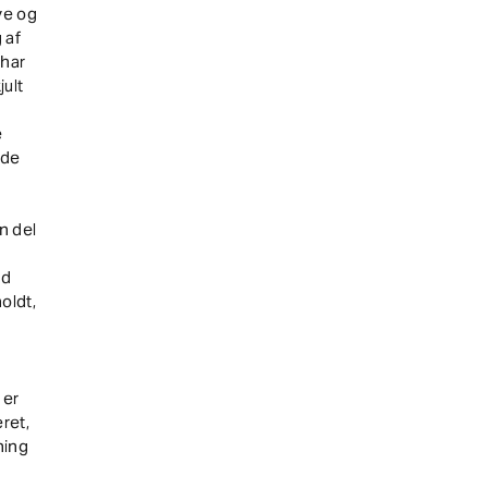
ye og
 af
 har
ult
e
 de
n del
od
oldt,
 er
ret,
ning