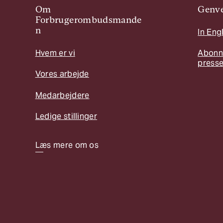
Om
Genve
Forbrugerombudsmande
n
In Eng
Hvem er vi
Abonn
press
Vores arbejde
Medarbejdere
Ledige stillinger
Læs mere om os