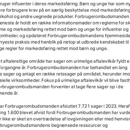
ruger influenter i deres markedsføring. Børn og unge har som n
re forbrugere krav på en særlig beskyttelse mod markedsføring
. alkohol og andre uegnede produkter. Forbrugerombudsmanden
eneste år holdt en række informationsmøder om reglerne for skj
me og markedsføring rettet mod børn og unge for influenter og
somheder, og opdateret Forbrugerombudsmandens hjemmesid
nyeste praksis med henblik på netop at udbrede kendskabet til
ge regler for markedsføring rettet mod børn og unge.
t aftaleretlige område har sager om urimelige aftalevilkår fyldt e
t forgangne år. Forbrugerombudsmanden har behandlet en lang
e sager og anlagt en række retssager på området, herunder im
sielle virksomheder. Fokus på urimelige aftalevilkår vil blive fasth
orbrugerombudsmanden forventer at tage flere sager op i de
ende år.
 har Forbrugerombudsmanden afsluttet 7.721 sager i 2023. Heraf
ing 1.600 blevet afvist fordi Forbrugerombudsmanden har vurde
r ikke er sket en overtrædelse af lovgivningen eller med henvis
Forbrugerombudsmandens begrænsede ressourcer og