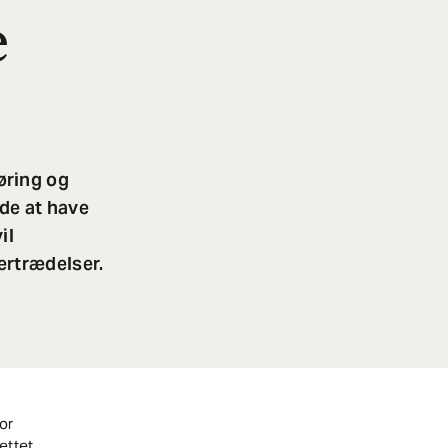
e
øring og
ode at have
il
ertrædelser.
or
ettet