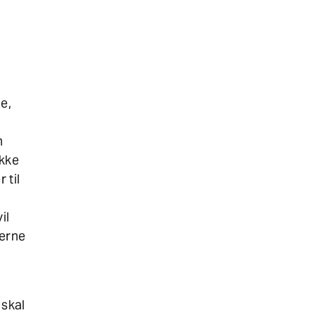
e,
n
ikke
 til
il
lerne
 skal