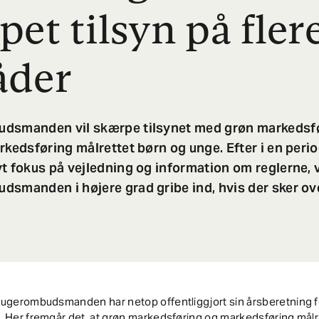
et tilsyn på fler
åder
dsmanden vil skærpe tilsynet med grøn markedsf
rkedsføring målrettet børn og unge. Efter i en peri
t fokus på vejledning og information om reglerne, v
smanden i højere grad gribe ind, hvis der sker ov
rugerombudsmanden har netop offentliggjort sin årsberetning f
 Her fremgår det, at grøn markedsføring og markedsføring målr