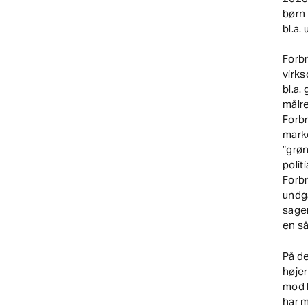
børn 
bl.a.
Forb
virks
bl.a.
målr
Forb
mark
”grøn
polit
Forb
undg
sager
en s
På de
højer
mod b
har m