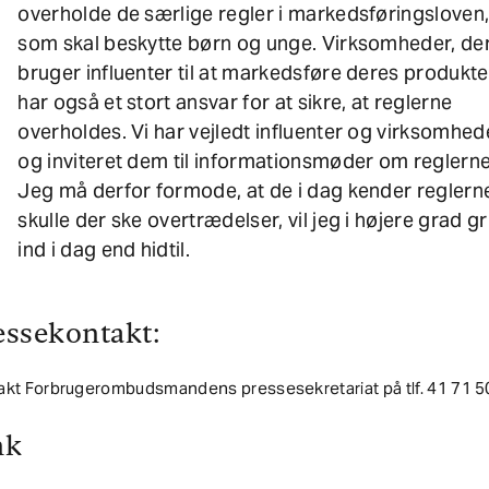
overholde de særlige regler i markedsføringsloven
som skal beskytte børn og unge. Virksomheder, de
bruger influenter til at markedsføre deres produkte
har også et stort ansvar for at sikre, at reglerne
overholdes. Vi har vejledt influenter og virksomhed
og inviteret dem til informationsmøder om reglerne
Jeg må derfor formode, at de i dag kender reglern
skulle der ske overtrædelser, vil jeg i højere grad g
ind i dag end hidtil.
essekontakt:
akt Forbrugerombudsmandens pressesekretariat på tlf. 41 71 5
nk