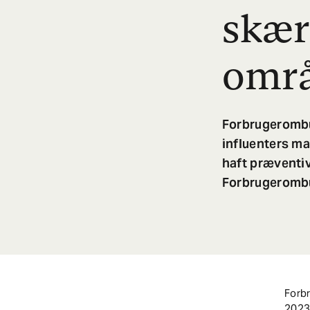
skærp
omr
Forbrugerombu
influenters ma
haft præventiv
Forbrugerombud
Forb
2023.