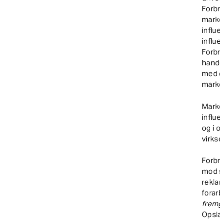
Forbr
marke
influ
influ
Forb
hande
med d
marke
Marke
influ
og i 
virk
Forb
mod 
rekla
fora
frem
Opsla