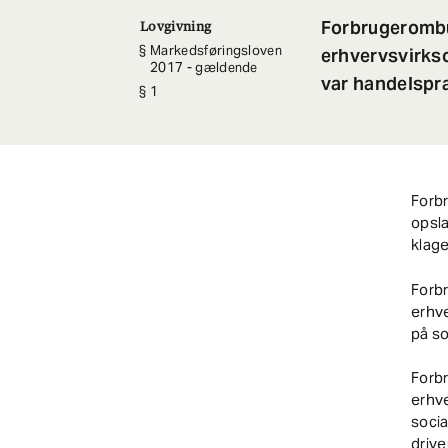
Forbrugerombu
Lovgivning
Markedsføringsloven
erhvervsvirkso
2017 - gældende
var handelspr
1
Forb
opsla
klage
Forb
erhve
på s
Forb
erhve
socia
drive