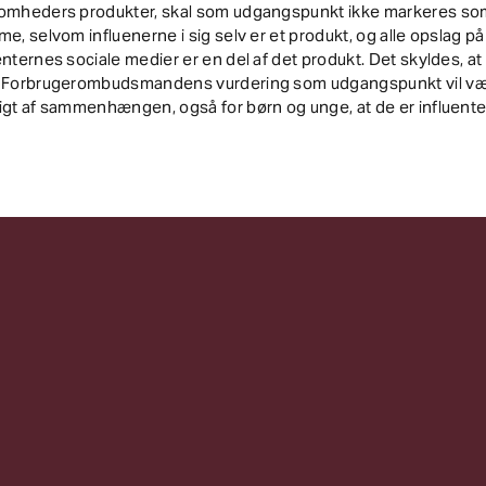
somheders produkter, skal som udgangspunkt ikke markeres so
me, selvom influenerne i sig selv er et produkt, og alle opslag på
enternes sociale medier er en del af det produkt. Det skyldes, at
r Forbrugerombudsmandens vurdering som udgangspunkt vil v
igt af sammenhængen, også for børn og unge, at de er influente