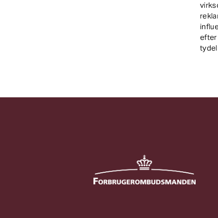
virk
rekla
influ
efte
tydel