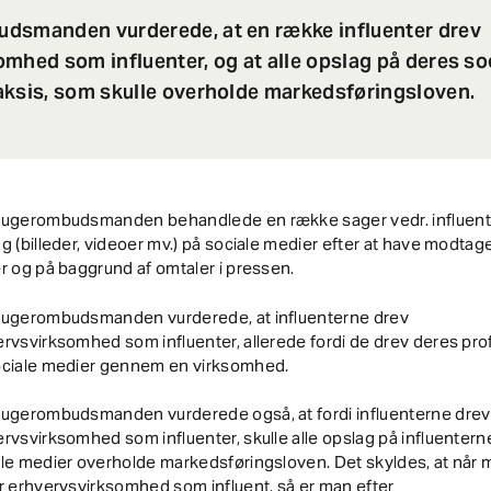
dsmanden vurderede, at en række influenter drev
mhed som influenter, og at alle opslag på deres so
aksis, som skulle overholde markedsføringsloven.
rugerombudsmanden behandlede en række sager vedr. influent
g (billeder, videoer mv.) på sociale medier efter at have modtag
r og på baggrund af omtaler i pressen.
rugerombudsmanden vurderede, at influenterne drev
rvsvirksomhed som influenter, allerede fordi de drev deres prof
ociale medier gennem en virksomhed.
rugerombudsmanden vurderede også, at fordi influenterne drev
rvsvirksomhed som influenter, skulle alle opslag på influentern
le medier overholde markedsføringsloven. Det skyldes, at når
r erhvervsvirksomhed som influent, så er man efter