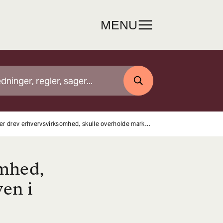
MENU
SØG
24/05922, 24/06341, 24/06340, 24/06342, 24/06343 og 24/06344 Influenter, der drev erhvervsvirksomhed, skulle overholde markedsføringsloven i alle opslag
omhed,
en i