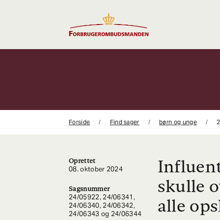
Gå
til
indhold
Forside
Find sager
børn og unge
Influen
Oprettet
08. oktober 2024
skulle 
Sagsnummer
24/05922, 24/06341,
alle ops
24/06340, 24/06342,
24/06343 og 24/06344