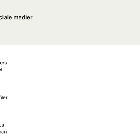
ciale medier
ers
et
iler
es
 man