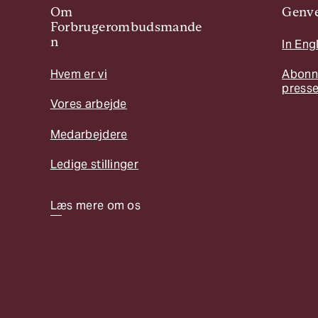
Om
Genve
Forbrugerombudsmande
n
In Eng
Hvem er vi
Abonn
press
Vores arbejde
Medarbejdere
Ledige stillinger
Læs mere om os