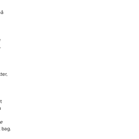
på
e
.
ter,
t
m
de
t bag.