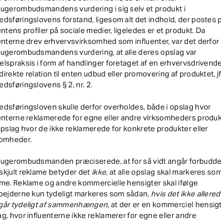
ugerombudsmandens vurdering i sig selv et produkt i
dsføringslovens forstand, ligesom alt det indhold, der postes 
entens profiler på sociale medier, ligeledes er et produkt. Da
enterne drev erhvervsvirksomhed som influenter, var det derfor
rugerombudsmandens vurdering, at alle deres opslag var
lspraksis i form af handlinger foretaget af en erhvervsdrivend
irekte relation til enten udbud eller promovering af produktet, jf
dsføringslovens § 2, nr. 2.
dsføringsloven skulle derfor overholdes, både i opslag hvor
enterne reklamerede for egne eller andre virksomheders produk
opslag hvor de ikke reklamerede for konkrete produkter eller
somheder.
rugerombudsmanden præciserede, at for så vidt angår forbudde
skjult reklame betyder det
ikke
, at alle opslag skal markeres so
me. Reklame og andre kommercielle hensigter skal ifølge
rbejderne kun tydeligt markeres som sådan,
hvis det ikke allere
går tydeligt af sammenhængen
, at der er en kommerciel hensig
g, hvor influenterne ikke reklamerer for egne eller andre