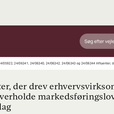
ter, der drev erhvervsvirks
overholde markedsføringslov
lag