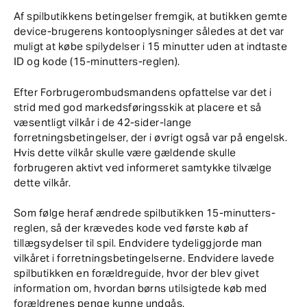
Af spilbutikkens betingelser fremgik, at butikken gemte
device-brugerens kontooplysninger således at det var
muligt at købe spilydelser i 15 minutter uden at indtaste
ID og kode (15-minutters-reglen).
Efter Forbrugerombudsmandens opfattelse var det i
strid med god markedsføringsskik at placere et så
væsentligt vilkår i de 42-sider-lange
forretningsbetingelser, der i øvrigt også var på engelsk.
Hvis dette vilkår skulle være gældende skulle
forbrugeren aktivt ved informeret samtykke tilvælge
dette vilkår.
Som følge heraf ændrede spilbutikken 15-minutters-
reglen, så der krævedes kode ved første køb af
tillægsydelser til spil. Endvidere tydeliggjorde man
vilkåret i forretningsbetingelserne. Endvidere lavede
spilbutikken en forældreguide, hvor der blev givet
information om, hvordan børns utilsigtede køb med
forældrenes penge kunne undgås.