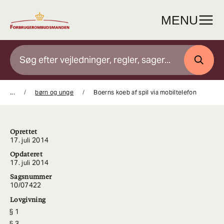
Gå
til
MENU
indhold
SØG
...
børn og unge
Boerns koeb af spil via mobiltelefon
Oprettet
17. juli 2014
Opdateret
17. juli 2014
Sagsnummer
10/07422
Lovgivning
1
3