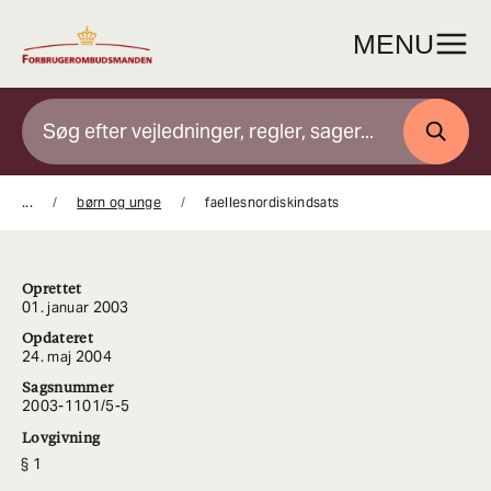
Gå
til
MENU
indhold
SØG
...
børn og unge
faellesnordiskindsats
Oprettet
01. januar 2003
Opdateret
24. maj 2004
Sagsnummer
2003-1101/5-5
Lovgivning
1