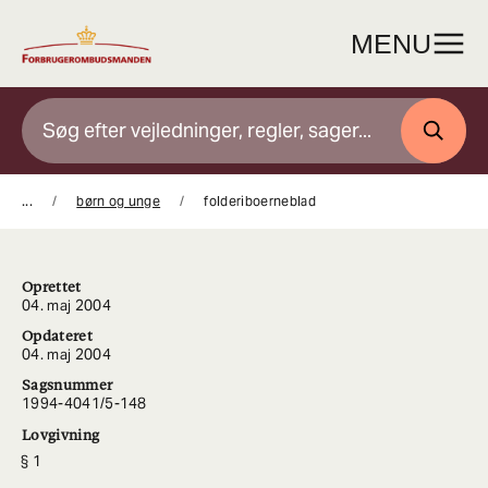
Gå
til
MENU
indhold
SØG
...
børn og unge
folderiboerneblad
Oprettet
04. maj 2004
Opdateret
04. maj 2004
Sagsnummer
1994-4041/5-148
Lovgivning
1