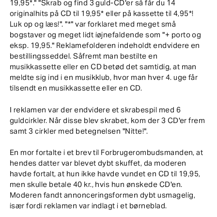
19,95*." "Skrab og find 3 guld-CD'er så får du 14
originalhits på CD til 19,95* eller på kassette til 4,95*!
Luk op og læs!". "*" var forklaret med meget små
bogstaver og meget lidt iøjnefaldende som "+ porto og
eksp. 19,95." Reklamefolderen indeholdt endvidere en
bestillingsseddel. Såfremt man bestilte en
musikkassette eller en CD betød det samtidig, at man
meldte sig ind i en musikklub, hvor man hver 4. uge får
tilsendt en musikkassette eller en CD.
I reklamen var der endvidere et skrabespil med 6
guldcirkler. Når disse blev skrabet, kom der 3 CD'er frem
samt 3 cirkler med betegnelsen "Nitte!".
En mor fortalte i et brev til Forbrugerombudsmanden, at
hendes datter var blevet dybt skuffet, da moderen
havde fortalt, at hun ikke havde vundet en CD til 19,95,
men skulle betale 40 kr., hvis hun ønskede CD'en.
Moderen fandt annonceringsformen dybt usmagelig,
især fordi reklamen var indlagt i et børneblad.