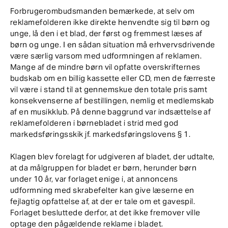
Forbrugerombudsmanden bemærkede, at selv om
reklamefolderen ikke direkte henvendte sig til børn og
unge, lå den i et blad, der først og fremmest læses af
børn og unge. I en sådan situation må erhvervsdrivende
være særlig varsom med udformningen af reklamen.
Mange af de mindre børn vil opfatte overskrifternes
budskab om en billig kassette eller CD, men de færreste
vil være i stand til at gennemskue den totale pris samt
konsekvenserne af bestillingen, nemlig et medlemskab
af en musikklub. På denne baggrund var indsættelse af
reklamefolderen i børnebladet i strid med god
markedsføringsskik jf. markedsføringslovens § 1.
Klagen blev forelagt for udgiveren af bladet, der udtalte,
at da målgruppen for bladet er børn, herunder børn
under 10 år, var forlaget enige i, at annoncens
udformning med skrabefelter kan give læserne en
fejlagtig opfattelse af, at der er tale om et gavespil.
Forlaget besluttede derfor, at det ikke fremover ville
optage den pågældende reklame i bladet.