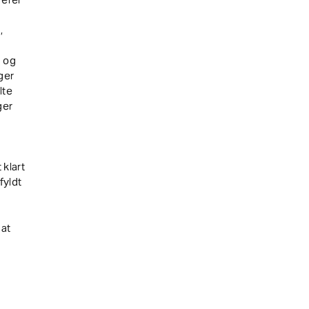
,
n og
ger
lte
ger
klart
fyldt
 at