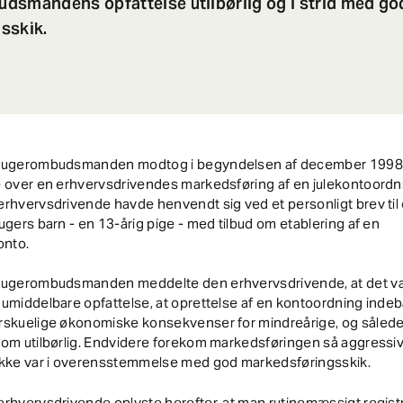
dsmandens opfattelse utilbørlig og i strid med go
sskik.
rugerombudsmanden modtog i begyndelsen af december 1998
 over en erhvervsdrivendes markedsføring af en julekontoordn
rhvervsdrivende havde henvendt sig ved et personligt brev til
ugers barn - en 13-årig pige - med tilbud om etablering af en
onto.
rugerombudsmanden meddelte den erhvervsdrivende, at det v
umiddelbare opfattelse, at oprettelse af en kontoordning indeb
rskuelige økonomiske konsekvenser for mindreårige, og såled
om utilbørlig. Endvidere forekom markedsføringen så aggressiv,
ikke var i overensstemmelse med god markedsføringsskik.
rhvervsdrivende oplyste herefter, at man rutinemæssigt regist