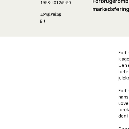
Forbrugerombu
1998-4012/5-50
markedsføring
Lovgivning
1
Forb
klage
Den e
forbr
julek
Forb
hans 
uove
forek
den 
Den e