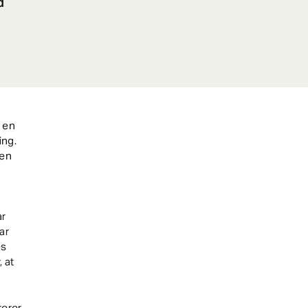
d
 en
ing.
 en
ar
ar
es
 at
rerer