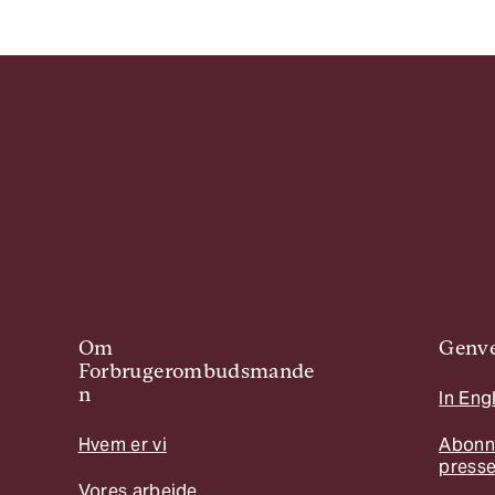
Om
Genve
Forbrugerombudsmande
n
In Eng
Hvem er vi
Abonn
press
Vores arbejde