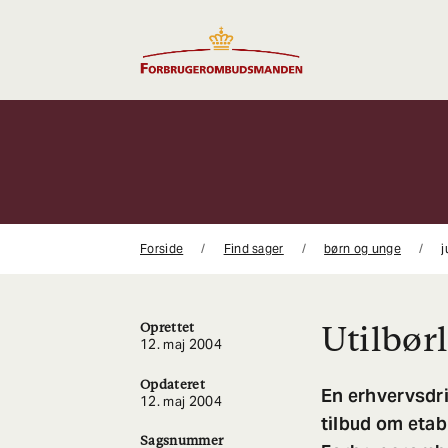
Gå
til
indhold
Forside
Find sager
børn og unge
j
Utilbør
Oprettet
12. maj 2004
Opdateret
En erhvervsdri
12. maj 2004
tilbud om etab
Sagsnummer