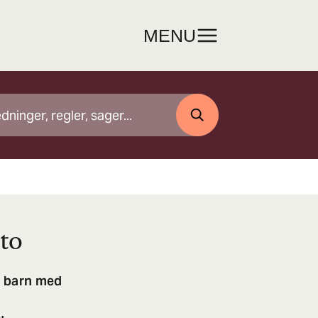
MENU
SØG
to
t barn med