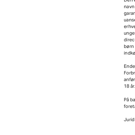
navn 
garan
uanse
erhve
unge 
direc
børn 
indk
Endel
Forb
anfør
18 år
På b
foret
Jurid