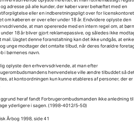
og adresse på alle kunder, der køber varer behæftet med en
tiforpligtelse eller en indberetningspligt over for licenskontoret
t om køberen er over eller under 18 år. Endvidere oplyste den
rvsdrivende, at man opererede med en intern regel om, at bør
under 18 år bliver gjort reklamepassive, og således ikke modta
t mail. Uagtet denne foranstaltning kan det ikke undgås, at enke
og unge modtager det omtalte tilbud, når deres forældre foreta
øb i børnenes navn.
ig oplyste den erhvervsdrivende, at man efter
rugerombudsmandens henvendelse ville ændre tilbuddet så det 
tes, at kontoordningen kun kunne etableres af personer, der er 
.
aggrund heraf fandt Forbrugerombudsmanden ikke anledning til
age yderligere i sagen. (1998-4012/5-50)
isk Årbog 1998, side 41