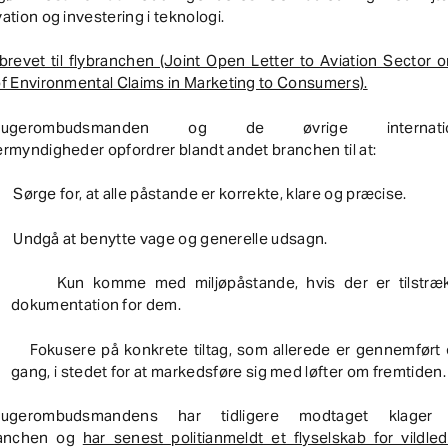
ation og investering i teknologi.
revet til flybranchen (Joint Open Letter to Aviation Sector 
f Environmental Claims in Marketing to Consumers).
brugerombudsmanden og de øvrige internatio
rmyndigheder opfordrer blandt andet branchen til at:
Sørge for, at alle påstande er korrekte, klare og præcise.
Undgå at benytte vage og generelle udsagn.
Kun komme med miljøpåstande, hvis der er tilstræk
dokumentation for dem.
Fokusere på konkrete tiltag, som allerede er gennemført e
gang, i stedet for at markedsføre sig med løfter om fremtiden.
rugerombudsmandens har tidligere modtaget klager
ranchen og
har senest politianmeldt et flyselskab for vildle