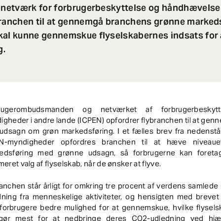
e netværk for forbrugerbeskyttelse og håndhævelse
branchen til at gennemgå branchens grønne markeds
kal kunne gennemskue flyselskabernes indsats for 
g.
rugerombudsmanden og netværket af forbrugerbeskyt
gheder i andre lande (ICPEN) opfordrer flybranchen til at ge
 udsagn om grøn markedsføring. I et fælles brev fra nedenst
N-myndigheder opfordres branchen til at hæve niveaue
edsføring med grønne udsagn, så forbrugerne kan foreta
meret valg af flyselskab, når de ønsker at flyve.
anchen står årligt for omkring tre procent af verdens samled
dning fra menneskelige aktiviteter, og hensigten med brevet 
 forbrugere bedre mulighed for at gennemskue, hvilke flysels
gør mest for at nedbringe deres CO2-udledning ved hjæ