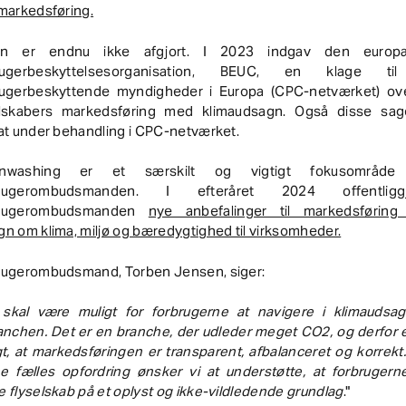
markedsføring.
n er endnu ikke afgjort. I 2023 indgav den europ
brugerbeskyttelsesorganisation, BEUC, en klage ti
rugerbeskyttende myndigheder i Europa (CPC-netværket) ov
elskabers markedsføring med klimaudsagn. Også disse sag
at under behandling i CPC-netværket.
enwashing er et særskilt og vigtigt fokusområde
brugerombudsmanden. I efteråret 2024 offentliggj
brugerombudsmanden
nye anbefalinger til markedsførin
n om klima, miljø og bæredygtighed til virksomheder.
rugerombudsmand, Torben Jensen, siger:
skal være muligt for forbrugerne at navigere i klimaudsag
anchen. Det er en branche, der udleder meget CO2, og derfor 
gt, at markedsføringen er transparent, afbalanceret og korrek
e fælles opfordring ønsker vi at understøtte, at forbrugern
 flyselskab på et oplyst og ikke-vildledende grundlag
."