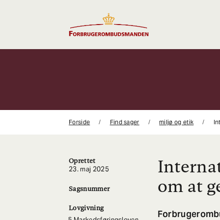
Gå
til
indhold
Forside
Find sager
miljø og etik
In
Interna
Oprettet
23. maj 2025
om at 
Sagsnummer
Lovgivning
Forbrugeromb
Markedsføringsloven