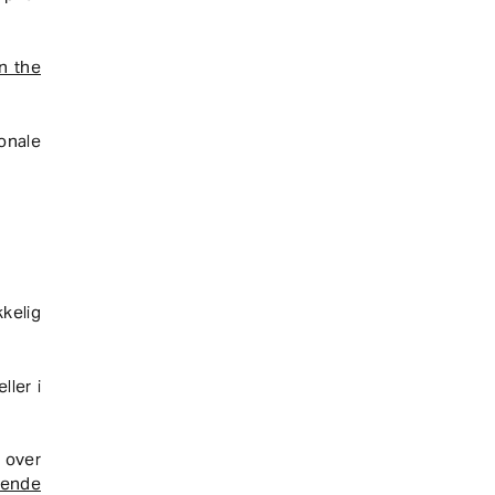
on the
nale
kelig
ller i
 over
dende