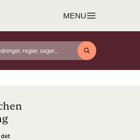
MENU
SØG
nchen
ng
 det