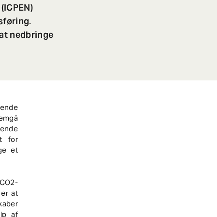
 (ICPEN)
føring.
at nedbringe
tende
nnemgå
ående
t for
ge et
e CO2-
er at
kaber
lp af