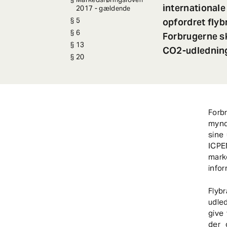
international
2017 - gældende
opfordret fly
5
6
Forbrugerne s
13
CO2-udlednin
20
Forb
myndi
sine
ICPE
mark
infor
Flybr
udle
give
der 