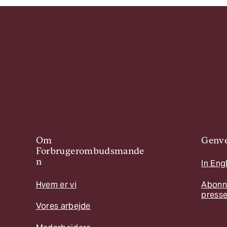
Om
Genve
Forbrugerombudsmande
n
In Eng
Hvem er vi
Abonn
press
Vores arbejde