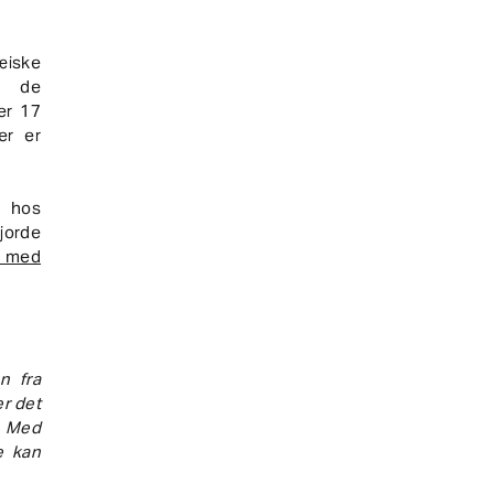
æiske
l de
er 17
er er
 hos
orde
g med
n fra
er det
t. Med
e kan