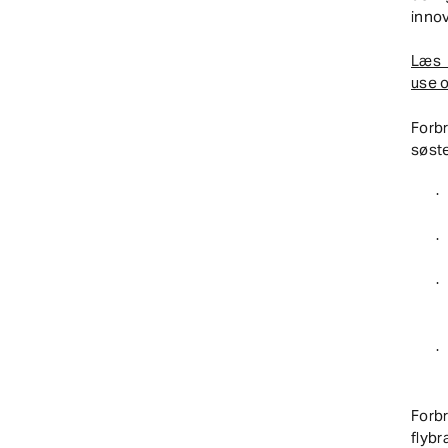
innov
Læs b
use o
For
søste
·
·
·
·
Forb
flyb