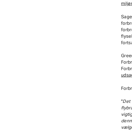
miljø
Sage
for
forb
flys
forts
Gre
For
For
udsag
Forb
"
Det 
flybr
vigti
denn
vælge