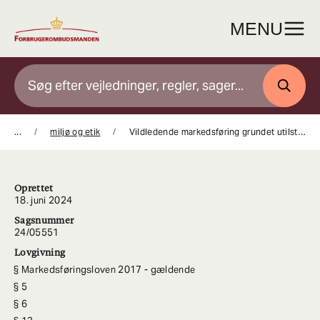
Gå
til
MENU
indhold
SØG
...
miljø og etik
Vildledende markedsføring grundet utilstrækkelig dokumentation for CO2-kompensation
Oprettet
18. juni 2024
Sagsnummer
24/05551
Lovgivning
Markedsføringsloven 2017 - gældende
5
6