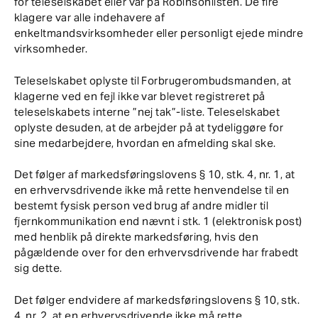
for teleselskabet eller var på Robinsonlisten. De fire
klagere var alle indehavere af
enkeltmandsvirksomheder eller personligt ejede mindre
virksomheder.
Teleselskabet oplyste til Forbrugerombudsmanden, at
klagerne ved en fejl ikke var blevet registreret på
teleselskabets interne ”nej tak”-liste. Teleselskabet
oplyste desuden, at de arbejder på at tydeliggøre for
sine medarbejdere, hvordan en afmelding skal ske.
Det følger af markedsføringslovens § 10, stk. 4, nr. 1, at
en erhvervsdrivende ikke må rette henvendelse til en
bestemt fysisk person ved brug af andre midler til
fjernkommunikation end nævnt i stk. 1 (elektronisk post)
med henblik på direkte markedsføring, hvis den
pågældende over for den erhvervsdrivende har frabedt
sig dette.
Det følger endvidere af markedsføringslovens § 10, stk.
4, nr. 2, at en erhvervsdrivende ikke må rette