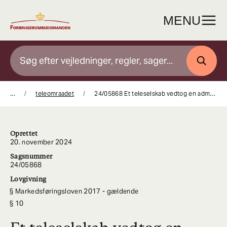
Gå
til
MENU
indhold
SØG
...
teleomraadet
24/05868 Et teleselskab vedtog en administrativ bøde på 50.000 kroner for uanmodede telefoniske henvendelser
Oprettet
20. november 2024
Sagsnummer
24/05868
Lovgivning
Markedsføringsloven 2017 - gældende
10