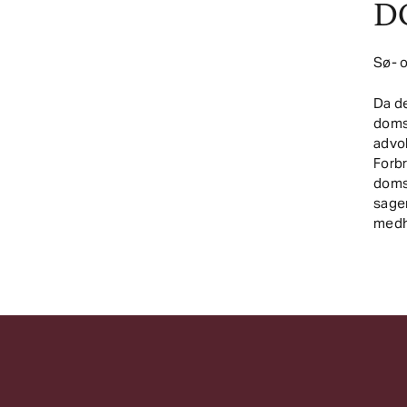
D
Sø- 
Da de
domsf
advok
Forb
domsf
sage
medh