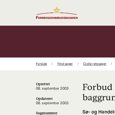
Gå
til
indhold
Forside
Find sager
Civile retssager
Forbud 
Oprettet
08. september 2003
baggrun
Opdateret
08. september 2003
Sø- og Handels
Sagsnummer