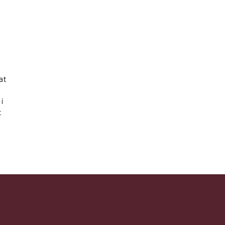
at
i
t