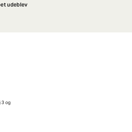
bet udeblev
 3 og