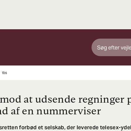
tbs
mod at udsende regninger 
d af en nummerviser
retten forbød et selskab, der leverede telesex-ydel