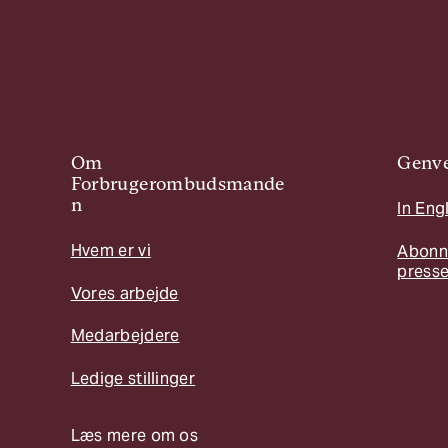
Om
Genve
Forbrugerombudsmande
n
In Eng
Hvem er vi
Abonn
press
Vores arbejde
Medarbejdere
Ledige stillinger
Læs mere om os