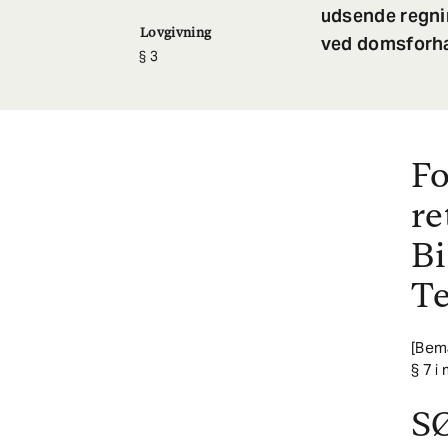
udsende regni
Lovgivning
ved domsforha
3
F
re
Bi
Te
[Bemæ
§ 7 i
S