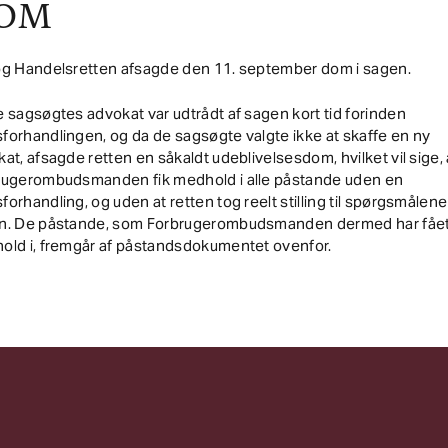
OM
og Handelsretten afsagde den 11. september dom i sagen.
 sagsøgtes advokat var udtrådt af sagen kort tid forinden
orhandlingen, og da de sagsøgte valgte ikke at skaffe en ny
at, afsagde retten en såkaldt udeblivelsesdom, hvilket vil sige, 
rugerombudsmanden fik medhold i alle påstande uden en
orhandling, og uden at retten tog reelt stilling til spørgsmålene 
n. De påstande, som Forbrugerombudsmanden dermed har fåe
old i, fremgår af påstandsdokumentet ovenfor.