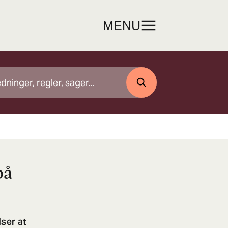
MENU
SØG
på
ser at