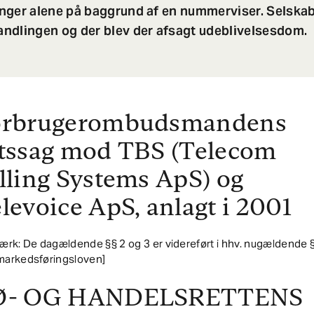
nger alene på baggrund af en nummerviser. Selska
ndlingen og der blev der afsagt udeblivelsesdom.
orbrugerombudsmandens
tssag mod TBS (Telecom
lling Systems ApS) og
levoice ApS, anlagt i 2001
rk: De dagældende §§ 2 og 3 er videreført i hhv. nugældende §
 markedsføringsloven]
Ø- OG HANDELSRETTENS