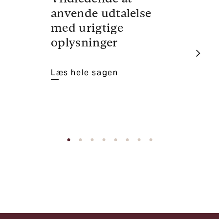
anvende udtalelse
vi
med urigtige
se
oplysninger
fak
Læs hele sagen
Læs
•
•
•
•
•
•
•
•